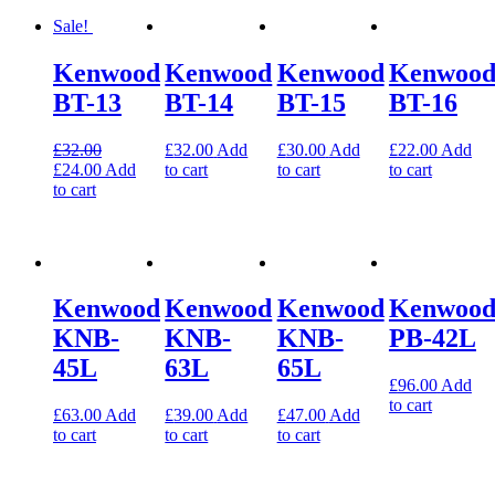
Sale!
Kenwood
Kenwood
Kenwood
Kenwoo
BT-13
BT-14
BT-15
BT-16
£
32.00
£
32.00
Add
£
30.00
Add
£
22.00
Add
£
24.00
Add
to cart
to cart
to cart
to cart
Kenwood
Kenwood
Kenwood
Kenwoo
KNB-
KNB-
KNB-
PB-42L
45L
63L
65L
£
96.00
Add
to cart
£
63.00
Add
£
39.00
Add
£
47.00
Add
to cart
to cart
to cart