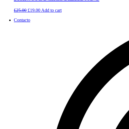
£
25.00
£
19.00
Add to cart
Contacto