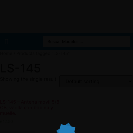
Home
/ Products tagged “LS-145”
LS-145
Showing the single result
LS-145 – Antena móvil 5/8
CB, varilla con bobina y
muelle.
£
12.50