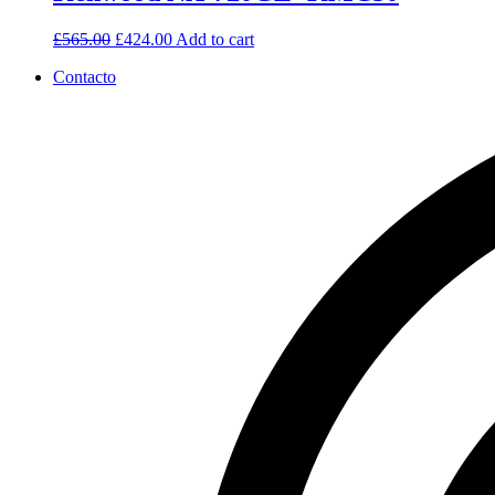
£
565.00
£
424.00
Add to cart
Contacto