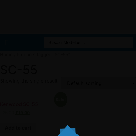
Home
/ Products tagged “SC-55”
SC-55
Showing the single result
Sale!
Kenwood SC-55
£
25.00
£
19.00
Add to cart