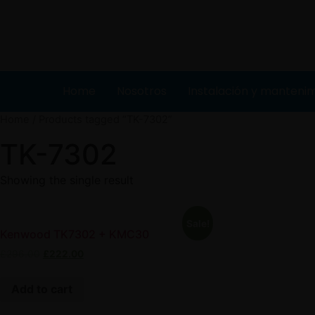
Home
Nosotros
Instalación y manteni
Home
/ Products tagged “TK-7302”
TK-7302
Showing the single result
Sale!
Kenwood TK7302 + KMC30
£
296.00
£
222.00
Add to cart