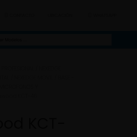
UBICACIÓN
CONTACTO
WHATSAPP
PROFESIONAL
/
NEXEDGE
ITAL
/
NEXEDGE MOVIL / BASE -
 MICROFONOS Y
nwood KCT-46
od KCT-