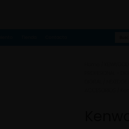
miento
Tienda
Contacto
Home
/
KENWOOD 
PROFESIONAL - DIG
DIGITAL
/
NEXEDGE
ACCESORIOS
/ Ke
Kenwo