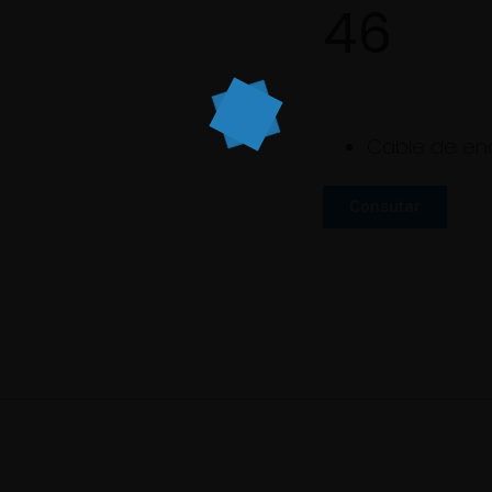
46
Cable de en
Consutar