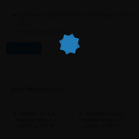
Software programación para equipos Serie
302
Para versiones M y K
Consutar
MÁS PRODUCTOS
A-301/150-12 USB –
A-301/150-24 USB –
Inversor 12Vc.c. /
Inversor 24Vc.c. /
220Vc.a. 150 W.
220Vc.a. 150 W.