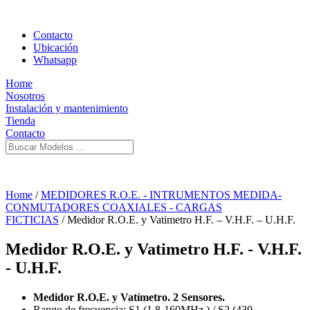
Contacto
Ubicación
Whatsapp
Home
Nosotros
Instalación y mantenimiento
Tienda
Contacto
Home
/
MEDIDORES R.O.E. - INTRUMENTOS MEDIDA-
CONMUTADORES COAXIALES - CARGAS
FICTICIAS
/ Medidor R.O.E. y Vatimetro H.F. – V.H.F. – U.H.F.
Medidor R.O.E. y Vatimetro H.F. - V.H.F.
- U.H.F.
Medidor R.O.E. y Vatímetro. 2 Sensores.
Rango de frecuencia: S1 (1.8-160MHz.) / S2 (430-