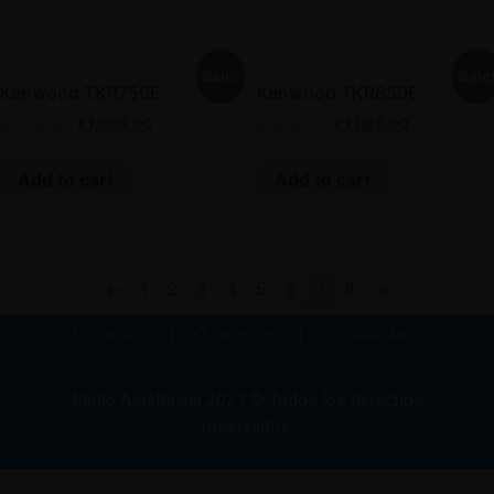
Sale!
Sale
Kenwood TKR750E
Kenwood TKR850E
£
1,450.00
£
1,088.00
£
1,450.00
£
1,088.00
Add to cart
Add to cart
←
1
2
3
4
5
6
7
8
→
CONTACTO
WHATSAPP
UBICACIÓN
Radio Asistencia
2021
© Todos los derechos
reservados.